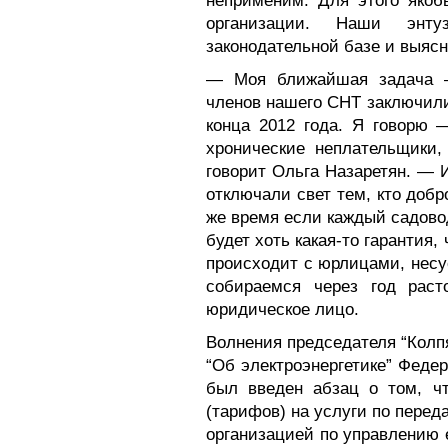
неприменим. Для этого якоб
организации. Наши энту
законодательной базе и выяс
— Моя ближайшая задача —
членов нашего СНТ заключил
конца 2012 года. Я говорю 
хронические неплательщики,
говорит Ольга Назаретян. — И
отключали свет тем, кто добр
же время если каждый садово
будет хоть какая-то гарантия,
происходит с юрлицами, нес
собираемся через год расто
юридическое лицо.
Волнения председателя “Колп
“Об электроэнергетике” Феде
был введен абзац о том, чт
(тарифов) на услуги по перед
организацией по управлению