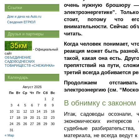
очень нужную брошюру — 
Ссылки
электроэнергетике”. Толь
Дом и дача на Auto.ru
стоит, потому что ег
Сведения ЕГРЮЛ
внимательности. Сейчас об
читать.
Друзья и партнеры
Когда человек понимает, чт
- Официальный
реакция может быть разной
сайт
такой, какая она есть. Друг
ОБЪЕДИНЕНИЕ
САДОВОДЧЕСКИХ
препятствий на пути, слож
ТОВАРИЩЕСТВ «СНЕЖИНКА»
третий всегда добивается ре
Календарь
Продолжаем отстаив
Август 2026
электроэнергию (см. “Москов
Пн
Вт
Ср
Чт
Пт
Сб
Вс
1
2
В обнимку с законом
3
4
5
6
7
8
9
10
11
12
13
14
15
16
Итак, садоводы осознали, 
17
18
19
20
21
22
23
экономических интересов
24
25
26
27
28
29
30
судебные разбирательства
31
материала, не всегда ведут 
« Мар