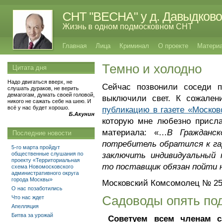
СНТ "ВЕСНА" у д. Давыдково
Жизнь в одном подмосковном СНТ
Главная
Лица
Криминал
О проекте
Матери
Темно и холодно
Цитата дня
Надо двигаться вверх, не
Сейчас позвонили соседи 
слушать дураков, не верить
демагогам, думать своей головой,
выключили свет. К сожален
никого не сажать себе на шею. И
всё у нас будет хорошо.
публикацию в газете «Москов
Б.Акунин
которую мне любезно присла
материала: «…
В Гражданск
Последние новости
потребитель обратился к г
5-го марта пройдут
общественные слушания по
заключить индивидуальный 
проекту «Территориальная
то поставщик обязан пойти 
схема Новомосковского
административного округа
города Москвы»
Московский Комсомолец № 254
О нас позаботились
Садоводы опять по
Что нас ждет
Апелляция
Битва за урожай
Cоветуем всем членам с