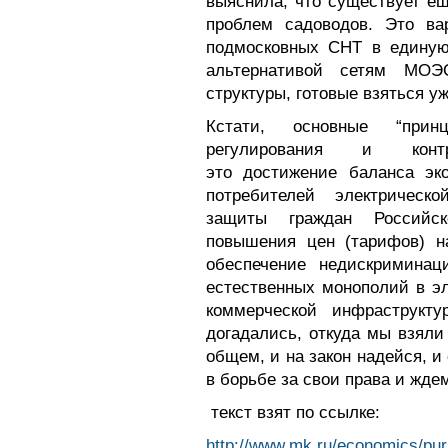
выяснила, что существует е
проблем садоводов. Это ва
подмосковных СНТ в единую 
альтернативой сетям МОЭ
структуры, готовые взяться у
Кстати, основные “прин
регулирования и кон
это достижение баланса эк
потребителей электрическ
защиты граждан Российск
повышения цен (тарифов) н
обеспечение недискриминац
естественных монополий в эл
коммерческой инфраструкт
догадались, откуда мы взяли
общем, и на закон надейся, 
в борьбе за свои права и ждем
текст взят по ссылке:
http://www.mk.ru/economics/pur