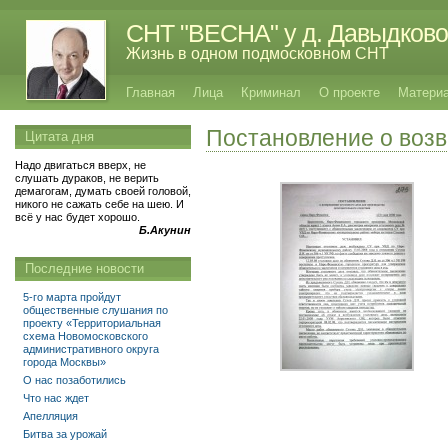
СНТ "ВЕСНА" у д. Давыдково
Жизнь в одном подмосковном СНТ
Главная
Лица
Криминал
О проекте
Матери
Постановление о воз
Цитата дня
Надо двигаться вверх, не
слушать дураков, не верить
демагогам, думать своей головой,
никого не сажать себе на шею. И
всё у нас будет хорошо.
Б.Акунин
Последние новости
5-го марта пройдут
общественные слушания по
проекту «Территориальная
схема Новомосковского
административного округа
города Москвы»
О нас позаботились
Что нас ждет
Апелляция
Битва за урожай