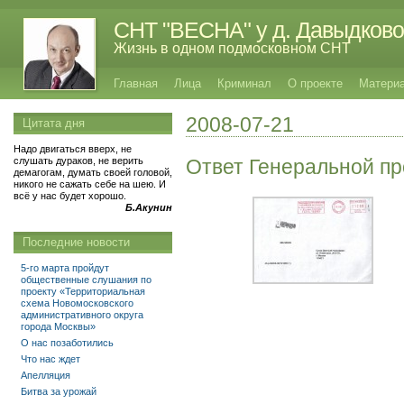
СНТ "ВЕСНА" у д. Давыдково
Жизнь в одном подмосковном СНТ
Главная
Лица
Криминал
О проекте
Матери
2008-07-21
Цитата дня
Надо двигаться вверх, не
слушать дураков, не верить
Ответ Генеральной п
демагогам, думать своей головой,
никого не сажать себе на шею. И
всё у нас будет хорошо.
Б.Акунин
Последние новости
5-го марта пройдут
общественные слушания по
проекту «Территориальная
схема Новомосковского
административного округа
города Москвы»
О нас позаботились
Что нас ждет
Апелляция
Битва за урожай