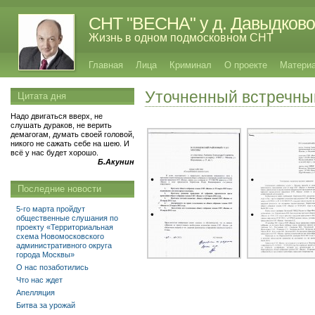
СНТ "ВЕСНА" у д. Давыдково
Жизнь в одном подмосковном СНТ
Главная
Лица
Криминал
О проекте
Матери
Уточненный встречный
Цитата дня
Надо двигаться вверх, не
слушать дураков, не верить
демагогам, думать своей головой,
никого не сажать себе на шею. И
всё у нас будет хорошо.
Б.Акунин
Последние новости
5-го марта пройдут
общественные слушания по
проекту «Территориальная
схема Новомосковского
административного округа
города Москвы»
О нас позаботились
Что нас ждет
Апелляция
Битва за урожай