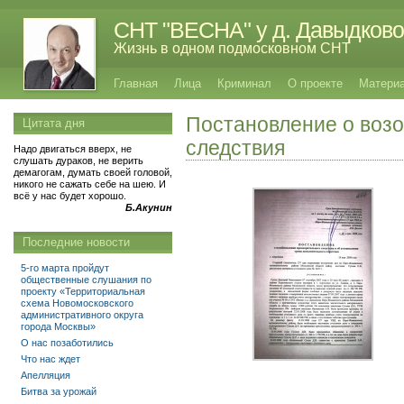
СНТ "ВЕСНА" у д. Давыдково
Жизнь в одном подмосковном СНТ
Главная
Лица
Криминал
О проекте
Матери
Постановление о воз
Цитата дня
следствия
Надо двигаться вверх, не
слушать дураков, не верить
демагогам, думать своей головой,
никого не сажать себе на шею. И
всё у нас будет хорошо.
Б.Акунин
Последние новости
5-го марта пройдут
общественные слушания по
проекту «Территориальная
схема Новомосковского
административного округа
города Москвы»
О нас позаботились
Что нас ждет
Апелляция
Битва за урожай