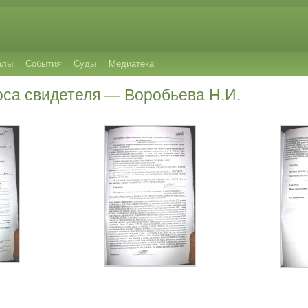
алы
События
Суды
Медиатека
оса свидетеля — Воробьева Н.И.