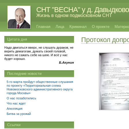
СНТ "ВЕСНА" у д. Давыдково
Жизнь в одном подмосковном СНТ
Главная
Лица
Криминал
О проекте
Матери
Протокол допр
Цитата дня
Надо двигаться вверх, не слушать дураков, не
верить демагогам, думать своей головой,
никого не сажать себе на шею. И всё у нас
будет хорошо.
Б.Акунин
Последние новости
5-го марта пройдут общественные слушания
по проекту «Территориальная схема
Новомосковского административного округа
города Москвы»
О нас позаботились
Что нас ждет
Апелляция
Битва за урожай
Ссылки