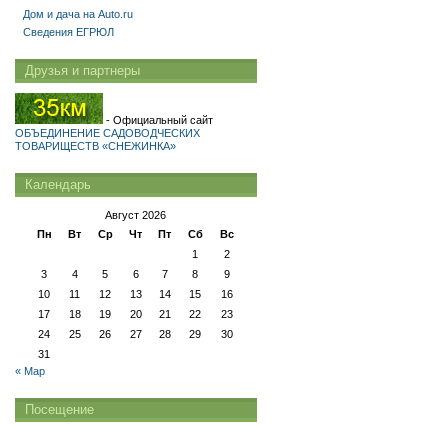
Дом и дача на Auto.ru
Сведения ЕГРЮЛ
Друзья и партнеры
- Официальный сайт
ОБЪЕДИНЕНИЕ САДОВОДЧЕСКИХ
ТОВАРИЩЕСТВ «СНЕЖИНКА»
Календарь
Август 2026
Пн
Вт
Ср
Чт
Пт
Сб
Вс
1
2
3
4
5
6
7
8
9
10
11
12
13
14
15
16
17
18
19
20
21
22
23
24
25
26
27
28
29
30
31
« Мар
Посещение