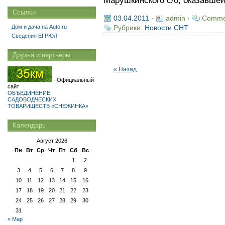
Марушкинского с/о, оказавше
Ссылки
03.04.2011
·
admin ·
Comme
Дом и дача на Auto.ru
Рубрики:
Новости СНТ
Сведения ЕГРЮЛ
Друзья и партнеры
« Назад
- Официальный
сайт
ОБЪЕДИНЕНИЕ
САДОВОДЧЕСКИХ
ТОВАРИЩЕСТВ «СНЕЖИНКА»
Календарь
Август 2026
Пн
Вт
Ср
Чт
Пт
Сб
Вс
1
2
3
4
5
6
7
8
9
10
11
12
13
14
15
16
17
18
19
20
21
22
23
24
25
26
27
28
29
30
31
« Мар