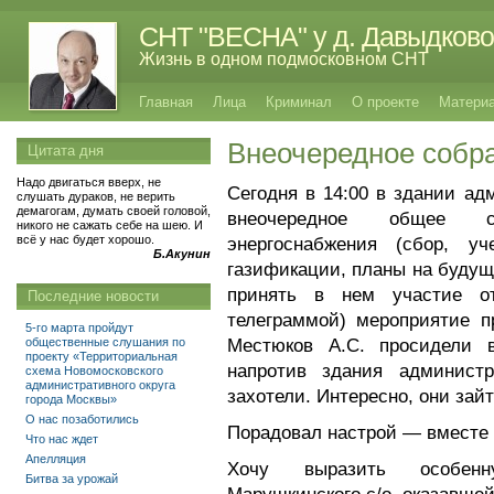
СНТ "ВЕСНА" у д. Давыдково
Жизнь в одном подмосковном СНТ
Главная
Лица
Криминал
О проекте
Матери
Внеочередное собр
Цитата дня
Надо двигаться вверх, не
Сегодня в 14:00 в здании а
слушать дураков, не верить
демагогам, думать своей головой,
внеочередное общее с
никого не сажать себе на шею. И
всё у нас будет хорошо.
энергоснабжения (сбор, у
Б.Акунин
газификации, планы на буду
принять в нем участие о
Последние новости
телеграммой) мероприятие п
5-го марта пройдут
общественные слушания по
Местюков А.С. просидели
проекту «Территориальная
напротив здания админист
схема Новомосковского
административного округа
захотели. Интересно, они зай
города Москвы»
О нас позаботились
Порадовал настрой — вместе
Что нас ждет
Апелляция
Хочу выразить особенн
Битва за урожай