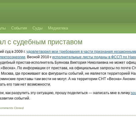
алы
События
Суды
Медиатека
ал с судебным приставом
й суд в 2009 г.
удовлетворил мои требования в части признания незаконным
электроэнергии
. Весной 2010 г
исполнительные листы поданы в ФССП по Нар
удебный пристав-исполнитель Буянова Виктория Николаевна не может офиц
«Весна». По информации от пристава, на официальные запросы по почте СН
г. Москва, где проживают все фигуранты событий, не является территорией Н
оминские приставы там вести не могут. А на территории СНТ «Весна» Анохин
ать его там нет возможности.
деи, как разрулить эту ситуацию, прошу поделиться — написать мне в личку:
so
звитии событий.
omments Closed