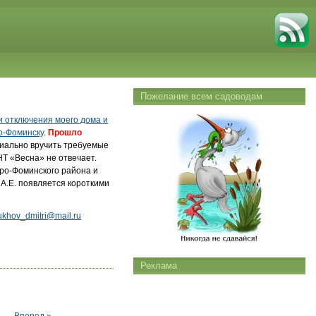
Пожелание всем садоводам
и отключения моего дома и
о-Фоминску
.
Прошло
иально вручить требуемые
Т «Весна» не отвечает.
аро-Фоминского района и
 А.Е. появляется короткими
ukhov_dmitri@mail.ru
Реклама