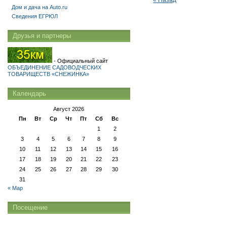
« Назад
Дом и дача на Auto.ru
Сведения ЕГРЮЛ
Друзья и партнеры
- Официальный сайт
ОБЪЕДИНЕНИЕ САДОВОДЧЕСКИХ
ТОВАРИЩЕСТВ «СНЕЖИНКА»
Календарь
Август 2026
Пн
Вт
Ср
Чт
Пт
Сб
Вс
1
2
3
4
5
6
7
8
9
10
11
12
13
14
15
16
17
18
19
20
21
22
23
24
25
26
27
28
29
30
31
« Мар
Посещение