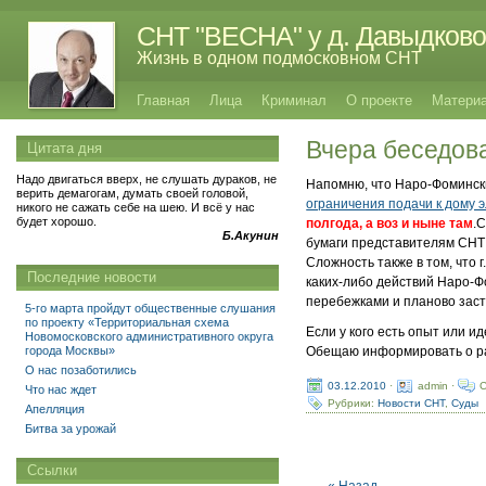
СНТ "ВЕСНА" у д. Давыдково
Жизнь в одном подмосковном СНТ
Главная
Лица
Криминал
О проекте
Матери
Вчера беседов
Цитата дня
Надо двигаться вверх, не слушать дураков, не
Напомню, что Наро-Фомински
верить демагогам, думать своей головой,
ограничения подачи к дому 
никого не сажать себе на шею. И всё у нас
будет хорошо.
полгода, а воз и ныне там
.
С
Б.Акунин
бумаги представителям СНТ 
Сложность также в том, что 
Последние новости
каких-либо действий Наро-Ф
перебежками и планово заст
5-го марта пройдут общественные слушания
по проекту «Территориальная схема
Если у кого есть опыт или и
Новомосковского административного округа
города Москвы»
Обещаю информировать о ра
О нас позаботились
03.12.2010
·
admin ·
C
Что нас ждет
Рубрики:
Новости СНТ
,
Суды
Апелляция
Битва за урожай
Ссылки