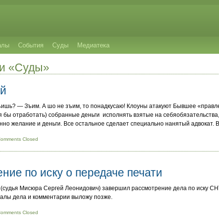
алы
События
Суды
Медиатека
ии «Суды»
ай
ъишь? — Зъим. А шо не зъим, то понадкусаю! Клоуны атакуют Бывшее «прав
отя бы отработать) собранные деньги исполнять взятые на себяобязательства
енно желание и деньги. Все остальное сделает специально нанятый адвокат. В
omments Closed
ние по иску о передаче печати
(судья Мисюра Сергей Леонидович) завершил рассмотрение дела по иску СН
лы дела и комментарии выложу позже.
omments Closed