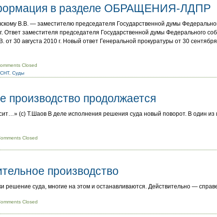
формация в разделе ОБРАЩЕНИЯ-ЛДПР
скому В.В. — заместителю председателя Государственной думы Федерально
г. Ответ заместителя председателя Государственной думы Федерального со
 от 30 августа 2010 г. Новый ответ Генеральной прокуратуры от 30 сентября
omments Closed
 СНТ
,
Суды
е производство продолжается
т…» (с) Т.Шаов В деле исполнения решения суда новый поворот. В один из
omments Closed
ительное производство
руки решение суда, многие на этом и останавливаются. Действительно — спра
omments Closed