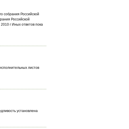
го собрания Российской
брания Российской
 2010 г Иных ответов пока
 исполнительных листов
ведливость установлена