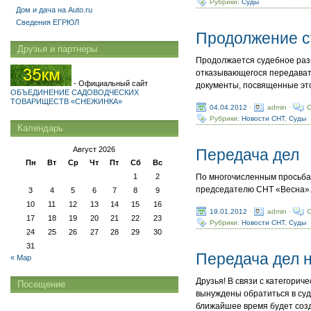
Рубрики:
Суды
Дом и дача на Auto.ru
Сведения ЕГРЮЛ
Продолжение с
Друзья и партнеры
Продолжается судебное разб
отказывающегося передават
- Официальный сайт
документы, посвященные эт
ОБЪЕДИНЕНИЕ САДОВОДЧЕСКИХ
ТОВАРИЩЕСТВ «СНЕЖИНКА»
04.04.2012
·
admin ·
C
Рубрики:
Новости СНТ
,
Суды
Календарь
Август 2026
Передача дел
Пн
Вт
Ср
Чт
Пт
Сб
Вс
1
2
По многочисленным просьбам
председателю СНТ «Весна».
3
4
5
6
7
8
9
10
11
12
13
14
15
16
19.01.2012
·
admin ·
C
17
18
19
20
21
22
23
Рубрики:
Новости СНТ
,
Суды
24
25
26
27
28
29
30
31
Передача дел 
« Мар
Друзья! В связи с категори
Посещение
вынуждены обратиться в суд.
ближайшее время будет созд