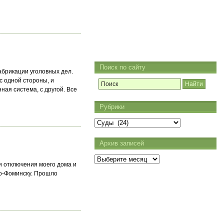
Поиск по сайту
брикации уголовных дел.
с одной стороны, и
ая система, с другой. Все
Рубрики
Рубрики
Архив записей
Архив
записей
и отключения моего дома и
ро-Фоминску. Прошло