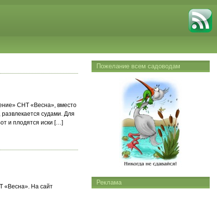
Пожелание всем садоводам
ление» СНТ «Весна», вместо
, развлекается судами. Для
от и плодятся иски […]
Реклама
Т «Весна». На сайт