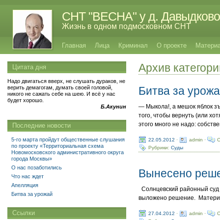
СНТ "ВЕСНА" у д. Давыдково
Жизнь в одном подмосковном СНТ
Главная
Лица
Криминал
О проекте
Матери
Архив категор
Цитата дня
Надо двигаться вверх, не слушать дураков, не
верить демагогам, думать своей головой,
Битва за урож
никого не сажать себе на шею. И всё у нас
будет хорошо.
— Мыкола!, а мешок яблок з
Б.Акунин
того, чтобы вернуть (или х
этого много не надо: собств
Последние новости
5-го марта пройдут общественные слушания
22.05.2012
·
admin ·
C
по проекту «Территориальная схема
Рубрики:
Суды
Новомосковского административного округа
города Москвы»
О нас позаботились
Вынесено реше
Что нас ждет
Апелляция
Солнцевский районный суд 
Битва за урожай
выложено решение. Материа
Ссылки
27.04.2012
·
admin ·
C