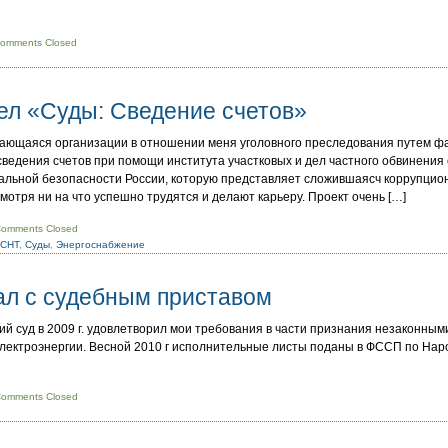
omments Closed
ел «Суды: Сведение счетов»
ающаяся организации в отношении меня уголовного преследования путем фа
сведения счетов при помощи института участковых и дел частного обвинения 
льной безопасности России, которую представляет сложившаясч коррупционн
отря ни на что успешно трудятся и делают карьеру. Проект очень […]
omments Closed
 СНТ
,
Суды
,
Энергоснабжение
ал с судебным приставом
й суд в 2009 г. удовлетворил мои требования в части признания незаконным
электроэнергии. Весной 2010 г исполнительные листы поданы в ФССП по На
omments Closed