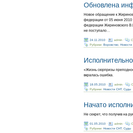
Обновлена ин
Новое обращение к Жиринов
федерации от 05 июня 2010 
федерации Жириновского В.В.
не поступало…
24.11.2010
·
admin ·
C
Рубрики:
Воровство
,
Новости
Исполнительно
«Жизнь сюрпризы преподноси
вкралась ошибка.
18.05.2010
·
admin ·
C
Рубрики:
Новости СНТ
,
Суды
Начато исполн
Не секрет, что получив на 
01.05.2010
·
admin ·
C
Рубрики:
Новости СНТ
,
Суды