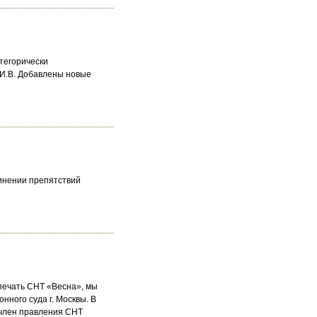
тегорически
И.В. Добавлены новые
чинении препятствий
 печать СНТ «Весна», мы
нного суда г. Москвы. В
(член правления СНТ