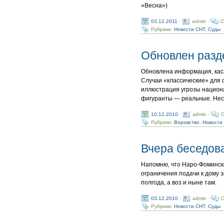
«Весна»)
03.12.2011
·
admin ·
C
Рубрики:
Новости СНТ
,
Суды
Обновлен разд
Обновлена информация, кас
Случаи «классические» для 
иллюстрация угрозы национа
фигуранты — реальные. Несм
10.12.2010
·
admin ·
C
Рубрики:
Воровство
,
Новости
Вчера беседов
Напомню, что Наро-Фомински
ограничения подачи к дому 
полгода, а воз и ныне там.
03.12.2010
·
admin ·
C
Рубрики:
Новости СНТ
,
Суды