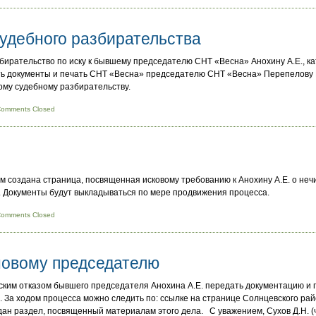
удебного разбирательства
ирательство по иску к бывшему председателю СНТ «Весна» Анохину А.Е., ка
ь документы и печать СНТ «Весна» председателю СНТ «Весна» Перепелову 
ому судебному разбирательству.
omments Closed
 создана страница, посвященная исковому требованию к Анохину А.Е. о не
 Документы будут выкладываться по мере продвижения процесса.
omments Closed
новому председателю
ческим отказом бывшего председателя Анохина А.Е. передать документацию и
 За ходом процесса можно следить по: ссылке на странице Солнцевского райо
ан раздел, посвященный материалам этого дела. С уважением, Сухов Д.Н. 