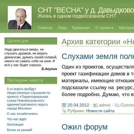
СНТ "ВЕСНА" у д. Давыдково
Жизнь в одном подмосковном СНТ
Главная
Лица
Криминал
О проекте
Матери
Архив категории «Н
Цитата дня
Надо двигаться вверх, не
слушать дураков, не верить
Слухами земля пол
демагогам, думать своей головой,
никого не сажать себе на шею. И
всё у нас будет хорошо.
Один из проектов, осуществ
Б.Акунин
проект газификации домов в 
материалы, имеющие отношени
Последние новости
подсказали ссылку на ресурс,
5-го марта пройдут
общественные слушания по
более подробно. Думаю, что 
проекту «Территориальная
схема Новомосковского
административного округа
20.04.2012
·
admin ·
Comme
города Москвы»
Рубрики:
Новости сайта
О нас позаботились
Что нас ждет
Апелляция
Ожил форум
Битва за урожай