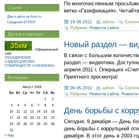
По многочисленным просьбам
Ссылки
ветка «Газификация». Читайте
Дом и дача на Auto.ru
19.08.2011
·
admin ·
Comme
Сведения ЕГРЮЛ
Рубрики:
Новости сайта
Друзья и партнеры
Новый раздел — ви
- Официальный
сайт
В связи с большим количеств
ОБЪЕДИНЕНИЕ
САДОВОДЧЕСКИХ
раздел — видеотека. Доступн
ТОВАРИЩЕСТВ «СНЕЖИНКА»
апреля 2011 г, Операция «Сче
Приятного просмотра!
Календарь
Август 2026
06.05.2011
·
admin ·
Comme
Пн
Вт
Ср
Чт
Пт
Сб
Вс
Рубрики:
Новости сайта
,
Новости
1
2
3
4
5
6
7
8
9
День борьбы с кор
10
11
12
13
14
15
16
17
18
19
20
21
22
23
Сегодня, 9 декабря — День б
24
25
26
27
28
29
30
день борьбы с коррупцией от
31
декабря. В этот день в 2003 г
« Мар