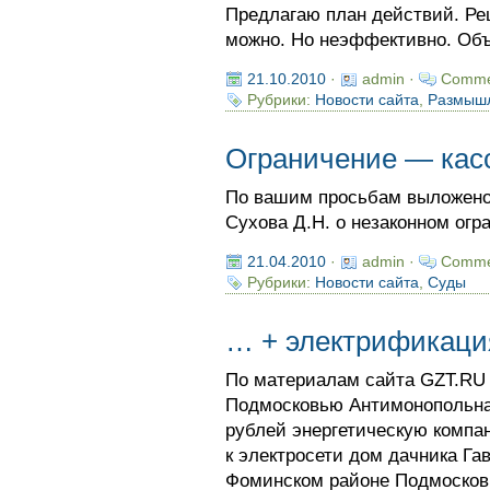
Предлагаю план действий. Реш
можно. Но неэффективно. Об
21.10.2010
·
admin ·
Comme
Рубрики:
Новости сайта
,
Размыш
Ограничение — кас
По вашим просьбам выложено
Сухова Д.Н. о незаконном огр
21.04.2010
·
admin ·
Comme
Рубрики:
Новости сайта
,
Суды
… + электрификаци
По материалам сайта GZT.RU 
Подмосковью Антимонопольна
рублей энергетическую комп
к электросети дом дачника Га
Фоминском районе Подмосков